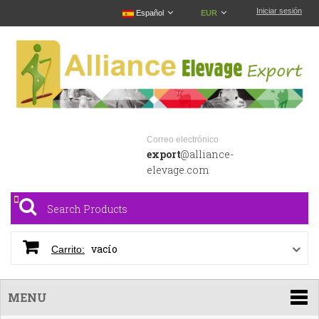
Iniciar sesión
Español
EUR
Correo electrónico
export
@alliance-
elevage.com
vacío
Carrito:
MENU