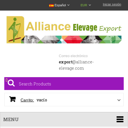
Iniciar sesión
Español
EUR
Correo electrónico
export
@alliance-
elevage.com
vacío
Carrito:
MENU