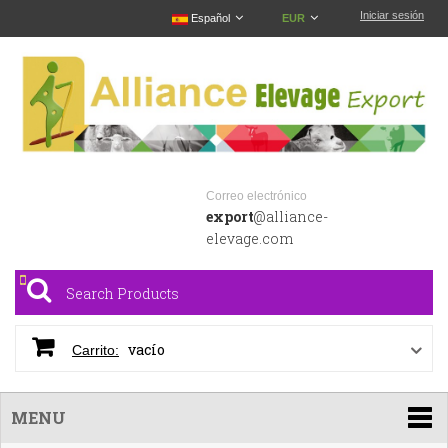
Iniciar sesión
Español
EUR
Correo electrónico
export
@alliance-
elevage.com
vacío
Carrito:
MENU