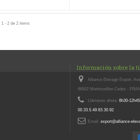
1 - 2 de 2 items
Información sobre la t
Alliance Elevage Export, Av
86502 Montmorillon Cedex - FR
Llámanos ahora:
8h30-12h45
00.33.5.49.83.30.92
Email:
export@alliance-ele