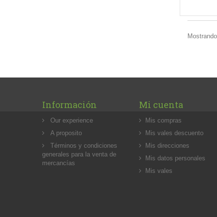
Mostrando 
Información
Mi cuenta
Our experience
Mis compras
A proposito
Mis vales descuento
Términos y condiciones
Mis direcciones
generales para la venta de
Mis datos personales
mercancías
Mis vales