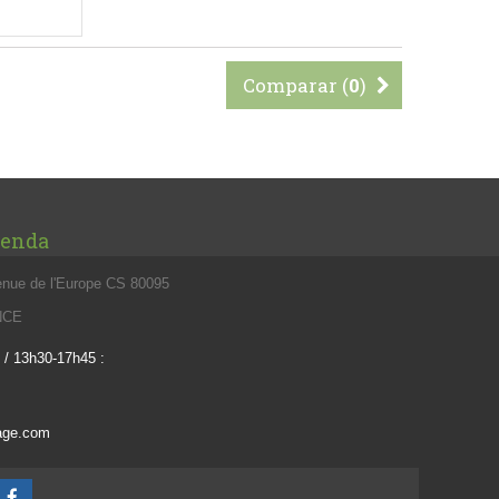
Comparar (
0
)
ienda
enue de l'Europe CS 80095
ANCE
 / 13h30-17h45 :
vage.com