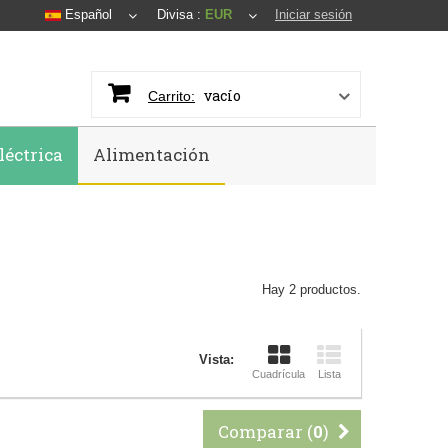
Español
Divisa :
EUR
Iniciar sesión
vacío
Carrito:
léctrica
Alimentación
Hay 2 productos.
Vista:
Cuadrícula
Lista
Comparar (
0
)