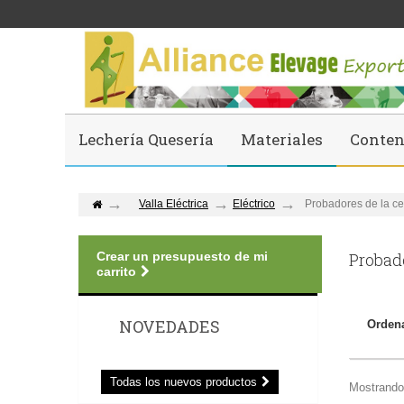
Lechería Quesería
Materiales
Conten
Valla Eléctrica
Eléctrico
Probadores de la ce
Crear un presupuesto de mi
Probad
carrito
NOVEDADES
Ordena
Todas los nuevos productos
Mostrando 