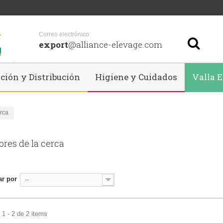
Correo electrónico
export
@alliance-elevage.com
ción y Distribución
Higiene y Cuidados
Valla E
rca
ores de la cerca
r por
--
1 - 2 de 2 items