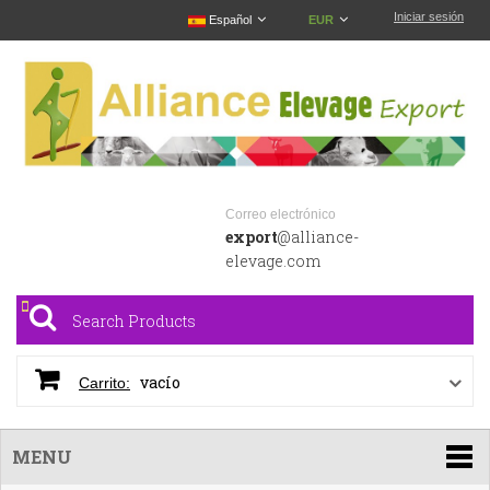
Iniciar sesión
Español
EUR
Correo electrónico
export
@alliance-
elevage.com
vacío
Carrito:
MENU