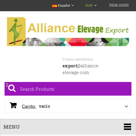
Iniciar sesión
Español
EUR
Correo electrónico
export
@alliance-
elevage.com
vacío
Carrito:
MENU