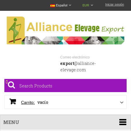
Iniciar sesión
Español
EUR
Correo electrónico
export
@alliance-
elevage.com
vacío
Carrito:
MENU