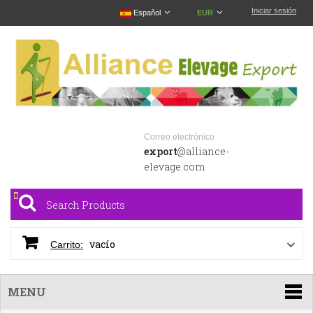
Iniciar sesión
Español
EUR
Correo electrónico
export
@alliance-
elevage.com
vacío
Carrito:
MENU