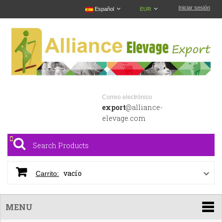
Iniciar sesión
Español
EUR
Correo electrónico
export
@alliance-
elevage.com
vacío
Carrito:
MENU