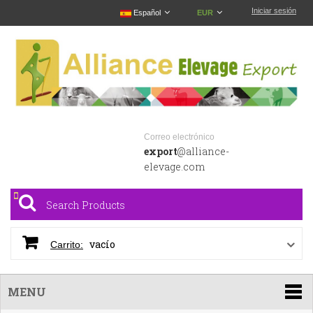
Iniciar sesión
Español
EUR
Correo electrónico
export
@alliance-
elevage.com
vacío
Carrito:
MENU