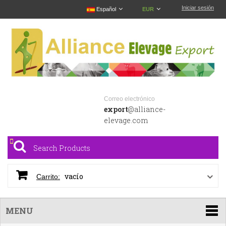
Iniciar sesión
Español
EUR
Correo electrónico
export
@alliance-
elevage.com
vacío
Carrito:
MENU