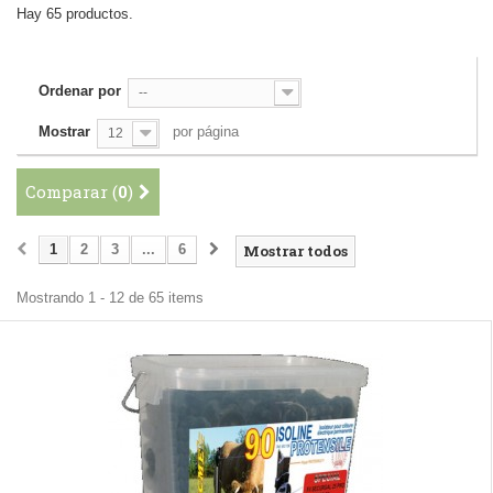
Hay 65 productos.
Ordenar por
--
Mostrar
por página
12
Comparar (
0
)
1
2
3
...
6
Mostrar todos
Mostrando 1 - 12 de 65 items