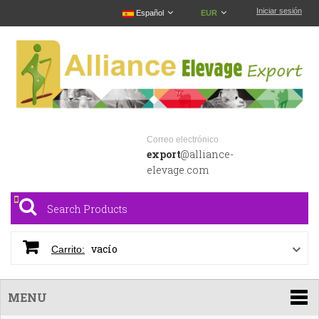
Iniciar sesión
Español
EUR
Correo electrónico
export
@alliance-
elevage.com
vacío
Carrito:
MENU